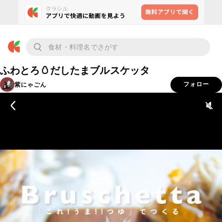
ふわとろ🥚だしたまブルスケッタ
紫にゃごん
フォロー