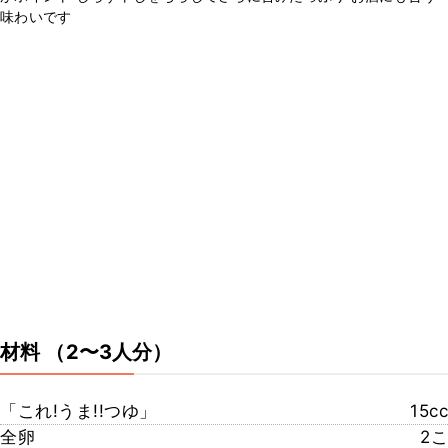
味わいです
材料
（2〜3人分）
「これ!うま!!つゆ」
15cc
全卵
2こ