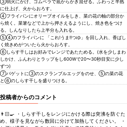
③弱火にかけ、ゴムベラで底からかき混ぜる。ふわっと半熟
に仕上げ、火からおろす。
④フライパンにオリーブオイルをしき、菜の花の軸の部分か
ら焼く。菜箸などで上から押さえるようにし、焼き色をつけ
る。しんなりしたら上半分も入れる。
⑤④のフライパンに 「これ!うま!!つゆ」を回し入れ、香ばし
く焼きめがついたら火からおろす。
⑥しらす干しはお好みでレンジであたためる。(水を少しまわ
しかけ、ふんわりとラップをし600Wで20〜30秒目安に少し
ずつ)
⑦バゲットに③のスクランブルエッグをのせ、⑤の菜の花
と⑥のしらす干しを盛りつける。
投稿者からのコメント
👨🏻‍🍳 ・しらす干しをレンジにかける際は突沸を防ぐた
め、様子を見ながら数回に分けて加熱してください。 ・