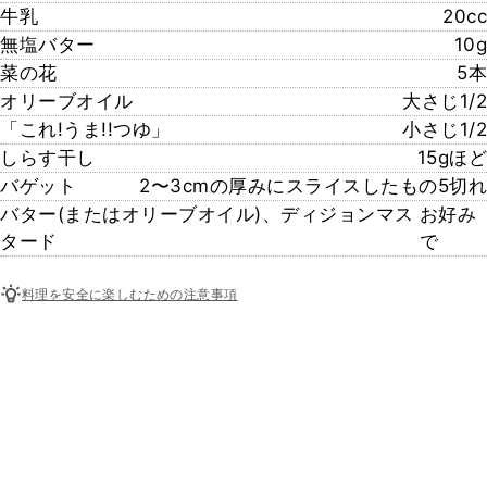
牛乳
20cc
無塩バター
10g
菜の花
5本
オリーブオイル
大さじ1/2
「これ!うま!!つゆ」
小さじ1/2
しらす干し
15gほど
バゲット
2〜3cmの厚みにスライスしたもの5切れ
バター(またはオリーブオイル)、ディジョンマス
お好み
タード
で
料理を安全に楽しむための注意事項