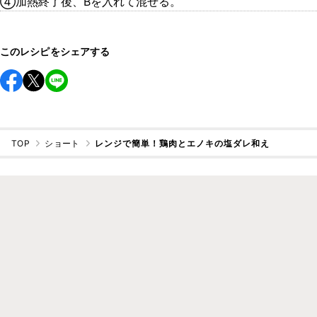
④加熱終了後、Bを入れて混ぜる。
このレシピをシェアする
TOP
ショート
レンジで簡単！鶏肉とエノキの塩ダレ和え