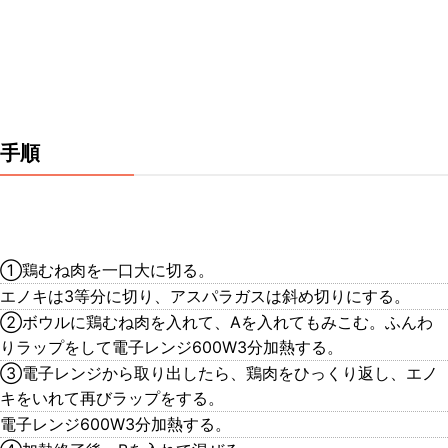
手順
①鶏むね肉を一口大に切る。
エノキは3等分に切り、アスパラガスは斜め切りにする。
②ボウルに鶏むね肉を入れて、Aを入れてもみこむ。ふんわ
りラップをして電子レンジ600W3分加熱する。
③電子レンジから取り出したら、鶏肉をひっくり返し、エノ
キをいれて再びラップをする。
電子レンジ600W3分加熱する。