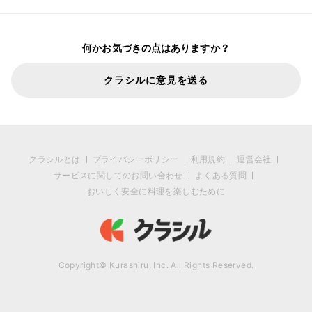
何かお気づきの点はありますか？
クラシルに意見を送る
クラシルとは
プライバシーポリシー
利用規約
運営会社
サービスに関してのお問い合わせ
よくある質問
おいしく安全に料理を楽しむために
Copyright© Kurashiru, Inc. All Rights Reserved.