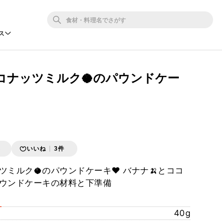
ス
コナッツミルク🥥のパウンドケー
存
いいね
3件
ツミルク🥥のパウンドケーキ❤️ バナナ🍌とココ
パウンドケーキの材料と下準備
40g