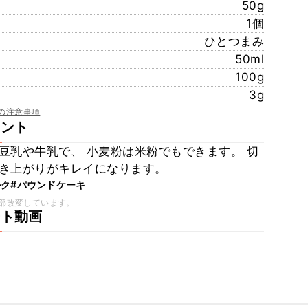
50g
1個
ひとつまみ
50ml
100g
3g
の注意事項
メント
豆乳や牛乳で、 小麦粉は米粉でもできます。 切
き上がりがキレイになります。
ルク
#パウンドケーキ
部改変しています。
ート動画