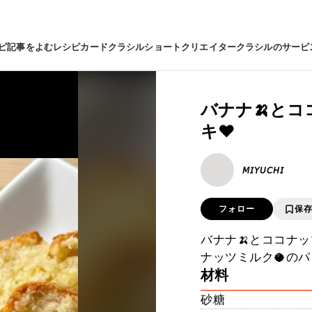
ピ
記事をよむ
レシピカード
クラシルショート
クリエイター
クラシルのサービ
バナナ🍌とコ
キ❤️
𝘔𝘐𝘠𝘜𝘊𝘏𝘐
フォロー
保
バナナ🍌とココナッ
ナッツミルク🥥の
材料
砂糖