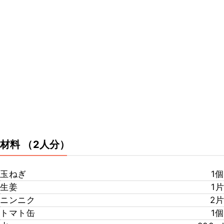
材料
（2人分）
玉ねぎ
1個
生姜
1片
ニンニク
2片
トマト缶
1個