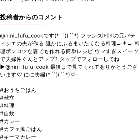
投稿者からのコメント
@nini_fufu_cookです(*´`)(´`*) フランス🇫🇷の元パテ
ィシエの夫が作る 誰かにふるまいたくなる料理🍳👨‍🍳 料
理ポンコツな妻でも作れる簡単レシピ ウマすぎスイーツ
で夫婦仲ぐんとアップ⤴ タップでフォローしてね
▶@nini_fufu_cook 最後まで見てくれてありがとうござ
います♡ にに夫婦(*´`)(´`*)♡
#おうちごはん
#献立
#料理
#自炊
#カレー
#カフェ風ごはん
#キーマカレー