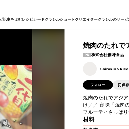
ピ
記事をよむ
レシピカード
クラシルショート
クリエイター
クラシルのサービ
焼肉のたれで
株式会社創味食品
PR
Shirokuro Rice
フォロー
保
焼肉のたれでアジア
け／／ 創味「焼肉
フルーティさっぱり
材料