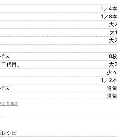
1／4本
1／8本
大2
大1
大2
イス
8枚
 二代目」
大2
少々
1／2本
イス
適量
適量
の注意事項
用レシピ