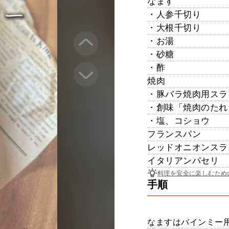
なます
・人参千切り
・大根千切り
・お湯
・砂糖
・酢
焼肉
・豚バラ焼肉用スラ
・創味「焼肉のたれ
・塩、コショウ
フランスパン
レッドオニオンスラ
イタリアンパセリ
料理を安全に楽しむため
手順
なますはバインミー