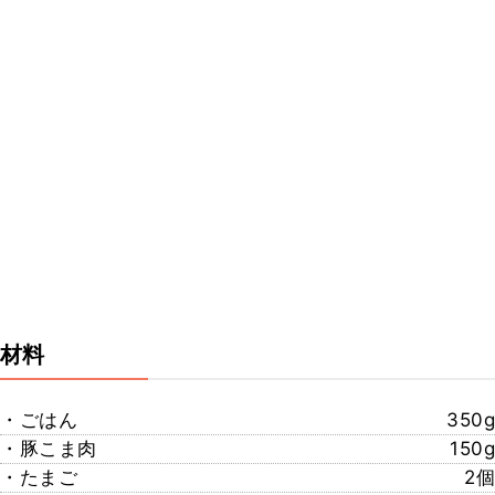
材料
・ごはん
350g
・豚こま肉
150g
・たまご
2個