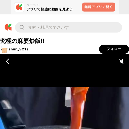
究極の麻婆炒飯‼︎
shun_921s
フォロー