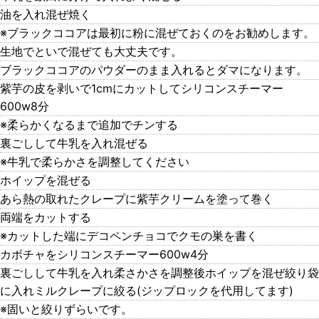
油を入れ混ぜ焼く
※ブラックココアは最初に粉に混ぜておくのをお勧めします。
生地でといで混ぜても大丈夫です。
ブラックココアのパウダーのまま入れるとダマになります。
紫芋の皮を剥いで1cmにカットしてシリコンスチーマー
600w8分
※柔らかくなるまで追加でチンする
裏ごしして牛乳を入れ混ぜる
※牛乳で柔らかさを調整してください
ホイップを混ぜる
あら熱の取れたクレープに紫芋クリームを塗って巻く
両端をカットする
※カットした端にデコペンチョコでクモの巣を書く
カボチャをシリコンスチーマー600w4分
裏ごしして牛乳を入れ柔さかさを調整後ホイップを混ぜ絞り袋
に入れミルクレープに絞る(ジップロックを代用してます)
※固いと絞りずらいです。