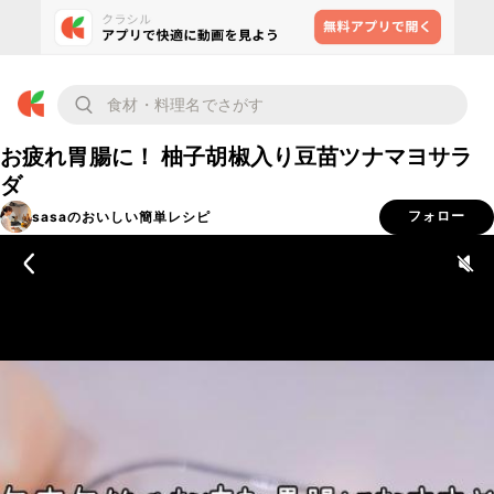
お疲れ胃腸に！ 柚子胡椒入り豆苗ツナマヨサラ
ダ
sasaのおいしい簡単レシピ
フォロー