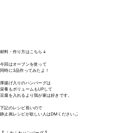
材料・作り方はこちら↓
⁡
今回はオーブンを使って
同時に3品作ってみたよ！
⁡
厚揚げ入りのハンバーグは
栄養もボリュームもUPして
豆腐を入れるより我が家は好きです。
⁡
下記のレシピ長いので
静止画レシピが欲しい人はDMください◡̈
⁡
⁡
【 ふわふわハンバーグ 】