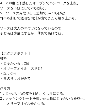
4．200度に予熱したオーブンでハンバーグを上段、
ソースを下段にして20分焼く。
5．ソースのみ取り出し追加で5～10分焼き、
竹串を刺して透明な肉汁が出てきたら焼き上がり。
⁡
ソースは大人の味付けになっているので
子どもは少量にするか、薄めてあげてね。
⁡
⁡
【ホクホクポテト 】
材料
・じゃがいも：2個
・オリーブオイル：大さじ1
・塩：少々
・青のり：お好みで
⁡
作り方
1．じゃがいもの皮を剥き、くし形に切る。
2．クッキングシートを敷いた天板にじゃがいもを並べ、
オリーブオイルをかける。