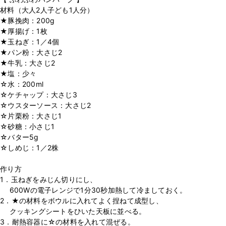
材料（大人2人子ども1人分）
★豚挽肉：200g
★厚揚げ：1枚
★玉ねぎ：1／4個
★パン粉：大さじ2
★牛乳：大さじ2
★塩：少々
☆水：200ml
☆ケチャップ：大さじ3
☆ウスターソース：大さじ2
☆片栗粉：大さじ1
☆砂糖：小さじ1
☆バター5g
☆しめじ：1／2株
⁡
作り方
1．玉ねぎをみじん切りにし、
600Wの電子レンジで1分30秒加熱して冷ましておく。
2．★の材料をボウルに入れてよく捏ねて成型し、
クッキングシートをひいた天板に並べる。
3．耐熱容器に☆の材料を入れて混ぜる。