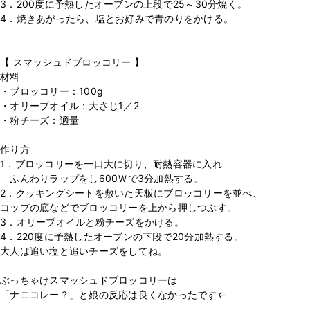
3．200度に予熱したオーブンの上段で25～30分焼く。
4．焼きあがったら、塩とお好みで青のりをかける。
⁡
⁡
【 スマッシュドブロッコリー 】
材料
・ブロッコリー：100g
・オリーブオイル：大さじ1／2
・粉チーズ：適量
⁡
作り方
1．ブロッコリーを一口大に切り、耐熱容器に入れ
ふんわりラップをし600Ｗで3分加熱する。
2．クッキングシートを敷いた天板にブロッコリーを並べ、
コップの底などでブロッコリーを上から押しつぶす。
3．オリーブオイルと粉チーズをかける。
4．220度に予熱したオーブンの下段で20分加熱する。
大人は追い塩と追いチーズをしてね。
⁡
ぶっちゃけスマッシュドブロッコリーは
「ナニコレー？」と娘の反応は良くなかったです←
⁡