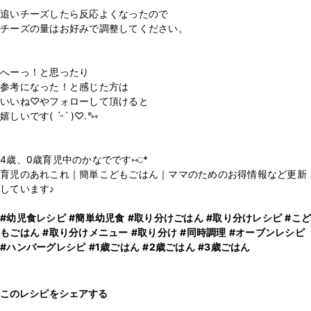
追いチーズしたら反応よくなったので
チーズの量はお好みで調整してください。
⁡
⁡
へーっ！と思ったり
参考になった！と感じた方は
いいね♡やフォローして頂けると
嬉しいです( ˊᵕˋ )♡.°⑅
⁡
⁡
4歳、0歳育児中のかなでです⑅◡̈*
育児のあれこれ｜簡単こどもごはん｜ママのためのお得情報など更新
しています♪
#幼児食レシピ
#簡単幼児食
#取り分けごはん
#取り分けレシピ
#こど
もごはん
#取り分けメニュー
#取り分け
#同時調理
#オーブンレシピ
#ハンバーグレシピ
#1歳ごはん
#2歳ごはん
#3歳ごはん
このレシピをシェアする