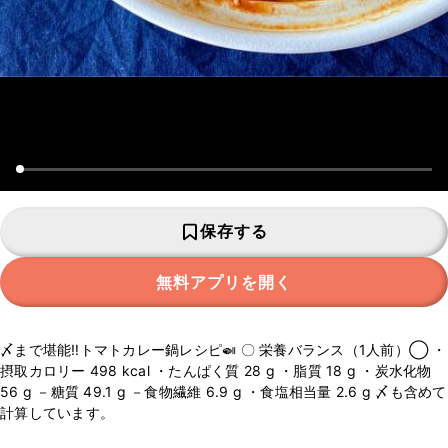
保存する
無料アプリを開く
〆まで堪能‼︎トマトカレー鍋レシピ🍛 〇 栄養バランス（1人前）◯ ・
摂取カロリー 498 kcal ・たんぱく質 28 g ・脂質 18 g ・炭水化物
56 g －糖質 49.1 g －食物繊維 6.9 g ・食塩相当量 2.6 g 〆も含めて
計算しています。