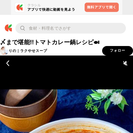
〆まで堪能‼︎トマトカレー鍋レシピ🍛
りの｜ラクやせスープ
フォロー