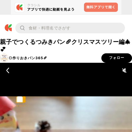
親子でつくるつみきパン🥖クリスマスツリー編🎄
💕
🍞作りおきパン365🥖
フォロー