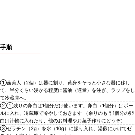
手順
①茜美人（2個）は器に割り、黄身をそっと小さな器に移し
て、半分くらい浸かる程度に醤油（適量）を注ぎ、ラップをし
て冷蔵庫へ。
②①残りの卵白は1個分だけ使います。卵白（1個分）はボー
ルに入れ、冷蔵庫で冷やしておきます （余りのもう1個分の卵
白は汁物に入れたり、他のお料理やお菓子作りにどうぞ）
③ゼラチン（2g）を水（10g）に振り入れ、湯煎にかけてゼ