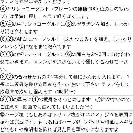
ラチンを完全に溶かしておきます
④ギリシャヨーグルト（プレーンの無糖 100g位のもの1カッ
プ）は常温に戻し、ヘラで軽くほぐします
⑤④のギリシャヨーグルトに③のゼラチンを加え、しっか
り混ぜ合わせます
⑥②の卵白にハーブソルト（ふたつまみ）を加え、しっかり
メレンゲ状になるまで泡立てます
⑦⑤のギリシャヨーグルトに⑥の卵白を2〜3回に分け合わ
せていきます。メレンゲを潰さないよう優しく合わせて下さ
い。
⑧⑦の合わせたものを2等分して器にふんわり入れます。 1
番上に黄身を乗せる凹みを作っておいて下さい ラップをして
冷蔵庫で冷やし固めます（1時間〜）
⑨⑧の凹みに①の黄身をそっとのせます （崩れやすいので
ご注意を…動画でも崩れてしまいました^^;）
⑩ハーブ塩（もしあればトリュフ塩がオススメ）少々を表面に
振れば完成です。もしあればハーブ類（パセリや和風にネギな
どでも）や粒胡椒を飾れば見た目も華やかになりますよ