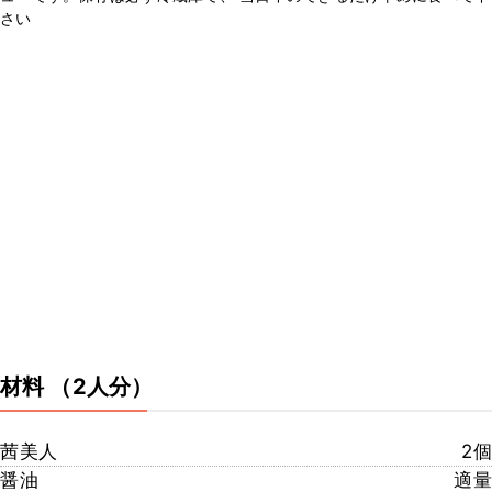
さい
材料
（2人分）
茜美人
2個
醤油
適量