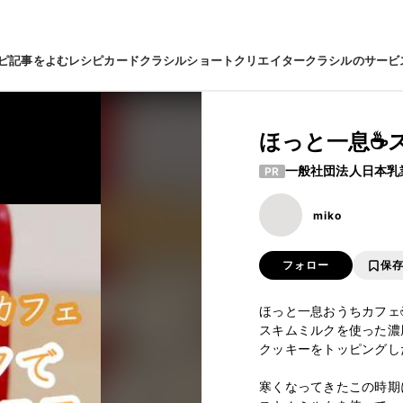
ピ
記事をよむ
レシピカード
クラシルショート
クリエイター
クラシルのサービ
ほっと一息☕
一般社団法人日本乳
PR
miko
フォロー
保
ほっと一息おうちカフェ☕️
スキムミルクを使った濃厚
クッキーをトッピングした
寒くなってきたこの時期