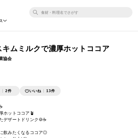
ス
️スキムミルクで濃厚ホットココア
業協会
存
2件
いいね
13件


ホットココア🪴

デザートドリンク🍪☕️

に飲みたくなるココア◎
