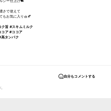
シー仕上げ🐄

濃さで使えて

もお気に入り🧺🍂

コク旨
#スキムミルク
ココア
#ココア
#高タンパク
自分もコメントする
ん