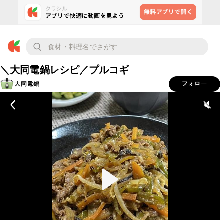
＼大同電鍋レシピ／プルコギ
大同電鍋
フォロー