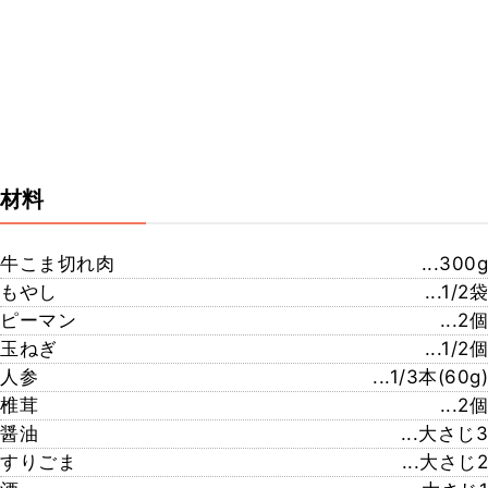
材料
牛こま切れ肉
...300g
もやし
...1/2袋
ピーマン
...2個
玉ねぎ
...1/2個
人参
...1/3本(60g)
椎茸
...2個
醤油
...大さじ3
すりごま
...大さじ2