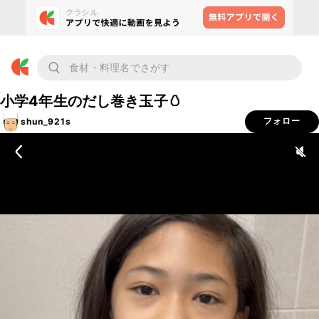
小学4年生のだし巻き玉子🥚
shun_921s
フォロー