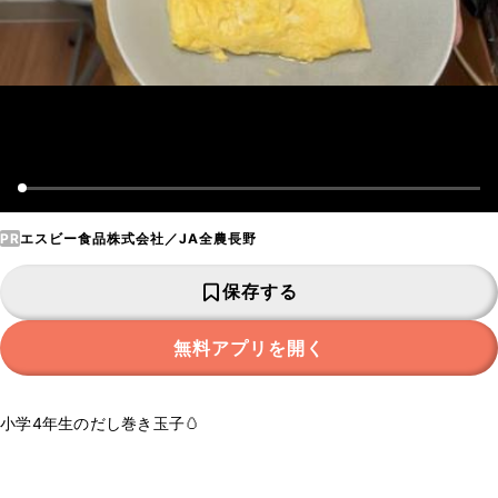
PR
エスビー食品株式会社／JA全農長野
保存する
無料アプリを開く
小学4年生のだし巻き玉子🥚