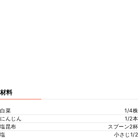
材料
白菜
1/4株
にんじん
1/2本
塩昆布
スプーン2杯
塩
小さじ1/2