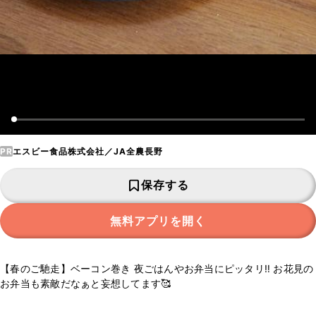
PR
エスビー食品株式会社／JA全農長野
保存する
無料アプリを開く
【春のご馳走】ベーコン巻き 夜ごはんやお弁当にピッタリ‼️ お花見の
お弁当も素敵だなぁと妄想してます🥰