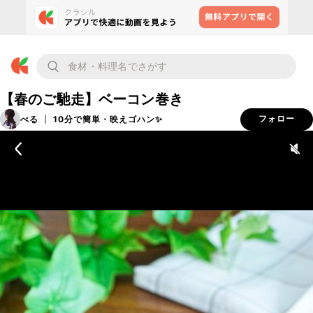
【春のご馳走】ベーコン巻き
べる ┊ 10分で簡単・映えゴハン✨
フォロー