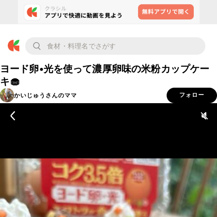
ヨード卵•光を使って濃厚卵味の米粉カップケー
キ🧁
かいじゅうさんのママ
フォロー