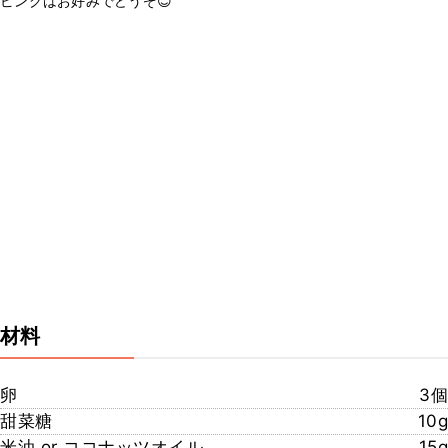
ピングはお好みでどうぞ😊
材料
卵
3個
甜菜糖
10g
米油 or ココナッツオイル
15g