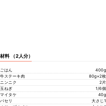
材料
（2人分）
ごはん
400g
牛ステーキ肉
80g×2枚
ニンニク
2片
玉ねぎ
1/6個
マイタケ
40g
パセリ
大さじ1