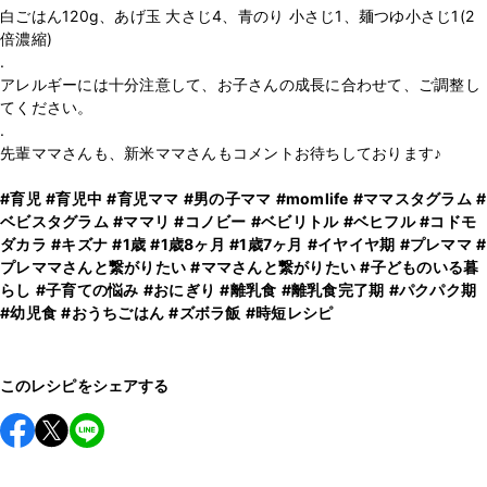
白ごはん120g、あげ玉 大さじ4、青のり 小さじ1、麺つゆ小さじ1(2
倍濃縮)
.
アレルギーには十分注意して、お子さんの成長に合わせて、ご調整し
てください。
.
先輩ママさんも、新米ママさんもコメントお待ちしております♪
#育児
#育児中
#育児ママ
#男の子ママ
#momlife
#ママスタグラム
#
ベビスタグラム
#ママリ
#コノビー
#ベビリトル
#ベヒフル
#コドモ
ダカラ
#キズナ
#1歳
#1歳8ヶ月
#1歳7ヶ月
#イヤイヤ期
#プレママ
#
プレママさんと繋がりたい
#ママさんと繋がりたい
#子どものいる暮
らし
#子育ての悩み
#おにぎり
#離乳食
#離乳食完了期
#パクパク期
#幼児食
#おうちごはん
#ズボラ飯
#時短レシピ
このレシピをシェアする