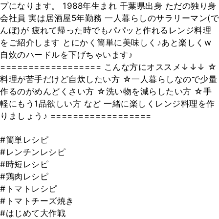
プになります。 1988年生まれ 千葉県出身 ただの独り身
会社員 実は居酒屋5年勤務 一人暮らしのサラリーマン(で
んぼ)が 疲れて帰った時でもパパッと作れるレンジ料理
をご紹介します とにかく簡単に美味しく♪あと楽しくw
自炊のハードルを下げちゃいます♪
================== こんな方にオススメ↓↓↓ ☆
料理が苦手だけど自炊したい方 ☆一人暮らしなので少量
作るのがめんどくさい方 ☆洗い物を減らしたい方 ☆手
軽にもう1品欲しい方 など 一緒に楽しくレンジ料理を作
りましょう♪ ==================
#簡単レシピ
#レンチンレシピ
#時短レシピ
#鶏肉レシピ
#トマトレシピ
#トマトチーズ焼き
#はじめて大作戦