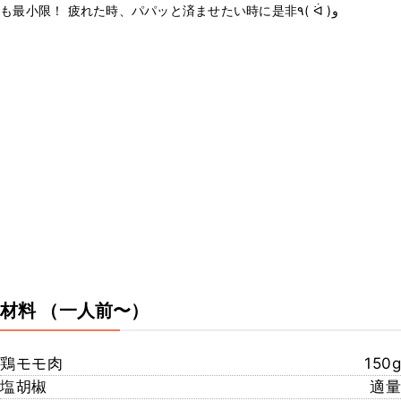
も最小限！ 疲れた時、パパッと済ませたい時に是非٩( ᐛ )و
材料
（一人前〜）
鶏モモ肉
150g
塩胡椒
適量