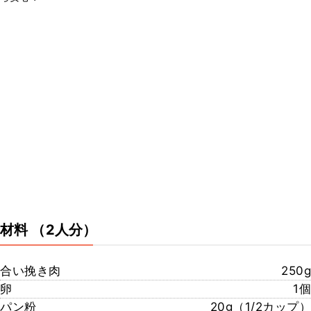
材料
（2人分）
合い挽き肉
250g
卵
1個
パン粉
20g（1/2カップ）