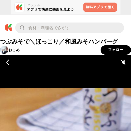
つぶみそで＼ほっこり／和風みそハンバーグ
おこめ
フォロー