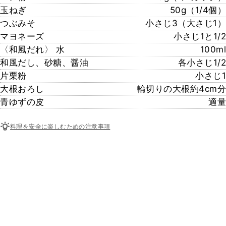
玉ねぎ
50g（1/4個）
つぶみそ
小さじ3（大さじ1）
マヨネーズ
小さじ1と1/2
〈和風だれ〉 水
100ml
和風だし、砂糖、醤油
各小さじ1/2
片栗粉
小さじ1
大根おろし
輪切りの大根約4cm分
青ゆずの皮
適量
料理を安全に楽しむための注意事項