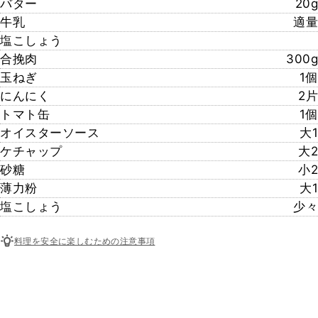
バター
20g
牛乳
適量
塩こしょう
合挽肉
300g
玉ねぎ
1個
にんにく
2片
トマト缶
1個
オイスターソース
大1
ケチャップ
大2
砂糖
小2
薄力粉
大1
塩こしょう
少々
料理を安全に楽しむための注意事項