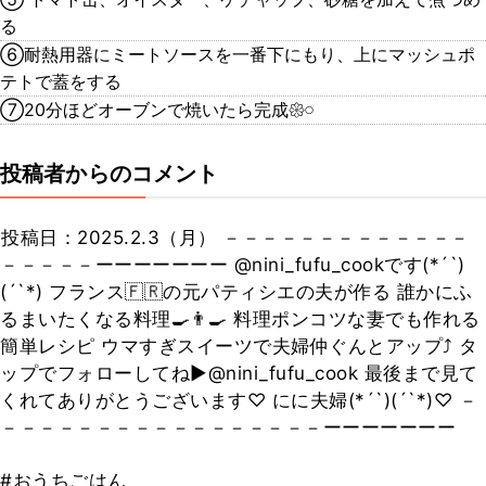
る
⑥耐熱用器にミートソースを一番下にもり、上にマッシュポ
テトで蓋をする
⑦20分ほどオーブンで焼いたら完成𑁍𓏸
投稿者からのコメント
⁡⁡投稿日：2025.2.3（月） －－－－－－－－－－－－－
－－－－－ーーーーーーー @nini_fufu_cookです(*´`)
(´`*) フランス🇫🇷の元パティシエの夫が作る 誰かにふ
るまいたくなる料理🍳👨‍🍳 料理ポンコツな妻でも作れる
簡単レシピ ウマすぎスイーツで夫婦仲ぐんとアップ⤴ タ
ップでフォローしてね▶@nini_fufu_cook 最後まで見て
くれてありがとうございます♡ にに夫婦(*´`)(´`*)♡ －
－－－－－－－－－－－－－－－－－ーーーーーーー
#おうちごはん