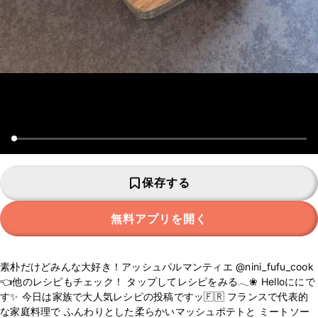
保存する
無料アプリを開く
素朴だけどみんな大好き！アッシュパルマンティエ @nini_fufu_cook
👈他のレシピもチェック！ タップしてレシピをみる𓂃❀ Helloににで
す✨ 今日は家族で大人気レシピの投稿ですッ🇫🇷 フランスで代表的
な家庭料理で ふんわりとした柔らかいマッシュポテトと ミートソー