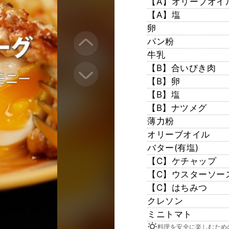
【A】オリーブオイ
【A】塩
卵
パン粉
牛乳
【B】合いびき肉
【B】卵
【B】塩
【B】ナツメグ
薄力粉
オリーブオイル
バター(有塩)
【C】ケチャップ
【C】ウスターソー
【C】はちみつ
クレソン
ミニトマト
料理を安全に楽しむため