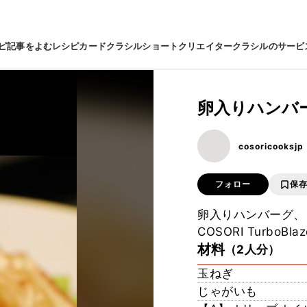
ピ
記事をよむ
レシピカード
クラシルショート
クリエイター
クラシルのサービ
卵入りハンバ
cosoricooksjp
フォロー
保
卵入りハンバーグ、
COSORI TurboBlaz
材料
（2人分）
玉ねぎ
じゃがいも