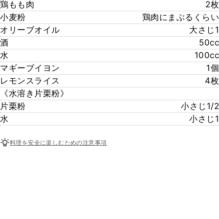
鶏もも肉
2枚
小麦粉
鶏肉にまぶるくらい
オリーブオイル
大さじ1
酒
50cc
水
100cc
マギーブイヨン
1個
レモンスライス
4枚
《水溶き片栗粉》
片栗粉
小さじ1/2
水
小さじ1
料理を安全に楽しむための注意事項