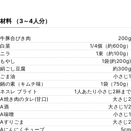
材料
（3～4人分）
牛豚合びき肉
200g
白菜
1/4個（約600g）
ニラ
1束（約100g）
もやし
1袋(約200g)
絹ごし豆腐
約300g
ごま油
小さじ1
鍋の素（キムチ味）
1袋（750g）
ネスレ ブライト
1人あたり小さじ2杯まで
A焼き肉のタレ(甘口)
大さじ2
A酒
大さじ1/2
A味噌
小さじ1
Aすりごま
大さじ2
Aにんにくチューブ
5cm