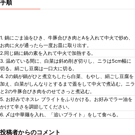
手順
1. 鍋にごま油をひき、牛豚合びき肉とAを入れて中火で炒め、
お肉に火が通ったら一度お皿に取り出す。
2.同じ鍋に鍋の素を入れて中火で加熱する。
3. 温めている間に、白菜は斜め削ぎ切りし、ニラは5cm幅に
切る。絹ごし豆腐は一口大に切る。
4. 2の鍋が鍋がひと煮立ちしたら白菜、もやし、絹ごし豆腐を
加え、白菜がしんなりとするまで蓋をして中火で煮込む。ニラ
と2の牛豚合びき肉をのせてさっと煮込む。
5. お好みでネスレ ブライトをふりかける。お好みでラー油を
かけて辛さを調節してください。
6. 〆は中華麺を入れ、「追いブライト」をして食べる。
投稿者からのコメント