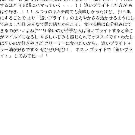
するほど その沼にハマっていく・・・！！ 追いブライトした方が も
はや好き…！！！ ふつうのキムチ鍋でも美味しかったけど、 担々風
にすることで より「追いブライト」のまろやかさを活かせるようにし
てみました◎ みんなで囲む鍋だからこそ、 食べる時は自分好みにで
きるのがいいよね(*^^*) 辛いのが苦手な人は追いブライトすると辛さ
がマイルドになるし やさしい甘みも感じられてオススメです♪ わたし
は辛いのが好きやけど クリーミーに食べたいから、 追いブライト＋
ラー油が好きです♡ ぜひぜひぜひ！！ ネスレ ブライトで「追いブラ
イト」 してみてね～！！