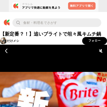
【新定番？！】追いブライトで坦々風キムチ鍋
だけメシ
フォロー