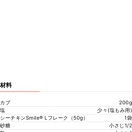
材料
カブ
200g
塩
少々(塩もみ用)
シーチキンSmile®️ Lフレーク（50g）
1袋
砂糖
小さじ1/2