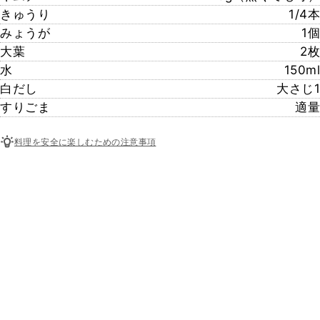
きゅうり
1/4本
みょうが
1個
大葉
2枚
水
150ml
白だし
大さじ1
すりごま
適量
料理を安全に楽しむための注意事項