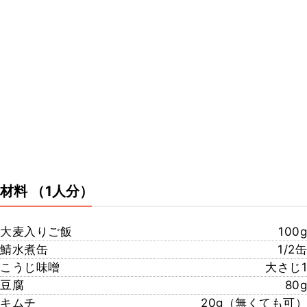
材料
（1人分）
大麦入りご飯
100g
鯖水煮缶
1/2缶
こうじ味噌
大さじ1
豆腐
80g
キムチ
20g（無くても可）