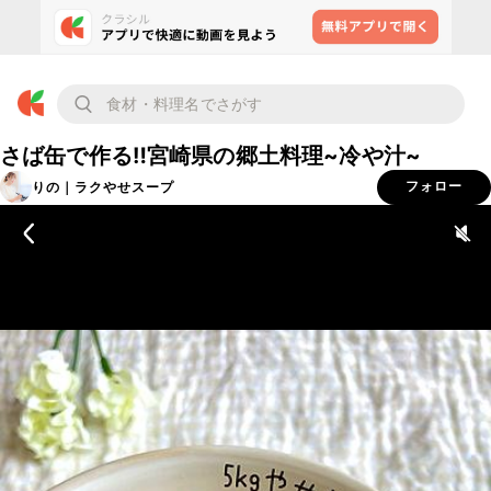
さば缶で作る‼︎宮崎県の郷土料理~冷や汁~
りの｜ラクやせスープ
フォロー