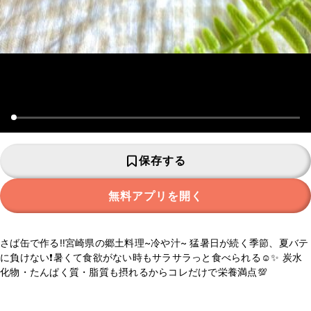
保存する
無料アプリを開く
さば缶で作る‼︎宮崎県の郷土料理~冷や汁~ 猛暑日が続く季節、夏バテ
に負けない❗️暑くて食欲がない時もサラサラっと食べられる☺️✨ 炭水
化物・たんぱく質・脂質も摂れるからコレだけで栄養満点💯