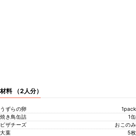
材料
（2人分）
うずらの卵
1pack
焼き鳥缶詰
1缶
ピザチーズ
おこのみ
大葉
5枚