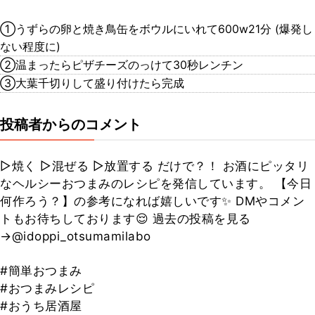
①うずらの卵と焼き鳥缶をボウルにいれて600w21分 (爆発し
ない程度に)
②温まったらピザチーズのっけて30秒レンチン
③大葉千切りして盛り付けたら完成
投稿者からのコメント
▷焼く ▷混ぜる ▷放置する だけで？！ お酒にピッタリ
なヘルシーおつまみのレシピを発信しています。 【今日
何作ろう？】の参考になれば嬉しいです✨ DMやコメン
トもお待ちしております😌 過去の投稿を見る
→@idoppi_otsumamilabo
#簡単おつまみ
#おつまみレシピ
#おうち居酒屋