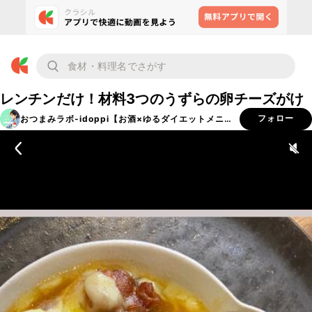
レンチンだけ！材料3つのうずらの卵チーズがけ
おつまみラボ-idoppi【お酒×ゆるダイエットメニュ
フォロー
ー】