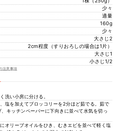
1株（250g）
少々
適量
160g
少々
大さじ2
2cm程度（すりおろしの場合は1片）
大さじ1
小さじ1/2
の注意事項
よく洗い小房に分ける。
し、塩を加えてブロッコリーを2分ほど茹でる。茹で
げ、キッチンペーパーに下向きに並べて水気を切っ
ンにオリーブオイルをひき、むきエビを並べて軽く塩