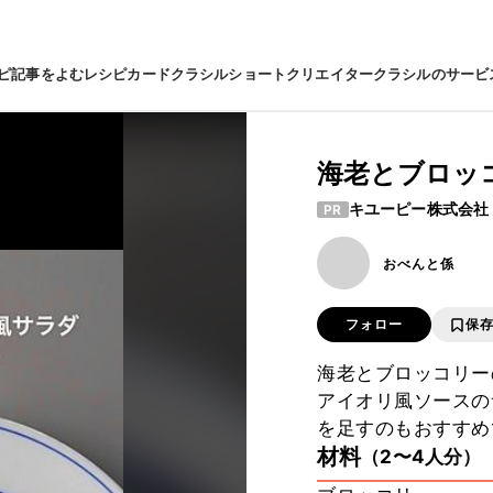
ピ
記事をよむ
レシピカード
クラシルショート
クリエイター
クラシルのサービ
海老とブロッ
キユーピー株式会社
PR
おべんと係
フォロー
保
海老とブロッコリー
アイオリ風ソースのサ
を足すのもおすすめ
材料
（2〜4人分）