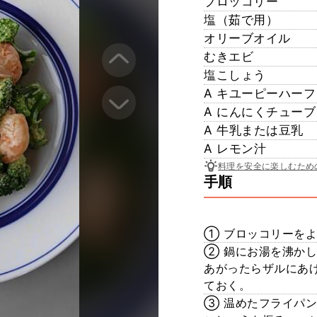
ブロッコリー
塩（茹で用）
オリーブオイル
むきエビ
塩こしょう
A キユーピーハーフ
A にんにくチューブ
A 牛乳または豆乳
A レモン汁
料理を安全に楽しむため
手順
① ブロッコリーを
② 鍋にお湯を沸か
あがったらザルにあ
ておく。
③ 温めたフライパ