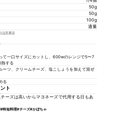
1/4個
50g
50g
100g
適量
の注意事項
て一口サイズにカットし、600wのレンジで5〜7
加熱する
ルーツ、クリームチーズ、塩こしょうを加えて混ぜ
める
メント
ムチーズは高いからマヨネーズで代用する日もあ
ピ
#時短料理
#チーズ
#かぼちゃ