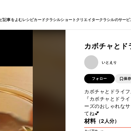
ピ
記事をよむ
レシピカード
クラシルショート
クリエイター
クラシルのサービ
カボチャとド
いとえり
フォロー
保
カボチャとドライフ
『カボチャとドライ
ーズのおしゃれなサ
てね💕
材料
（2人分）