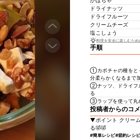
かぼちゃ
ドライナッツ
ドライフルーツ
クリームチーズ
塩こしょう
料理を安全に楽しむため
手順
①カボチャの種をとっ
分柔らかくなるまで
②ナッツ、ドライフ
る
③ラップを使って丸
投稿者からのコ
▼ポイント クリー
る🤣🤣
#簡単レシピ
#節約レシ