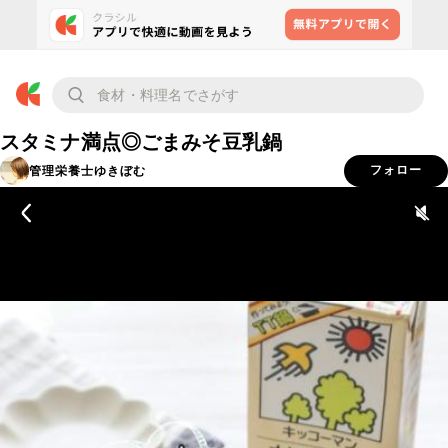
スタミナ満点◎ごまみそ豆乳鍋
管理栄養士ゆきぼむ
フォロー