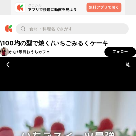
\100均の型で焼く/いちごみるくケーキ
かな/毎日おうちカフェ
フォロー