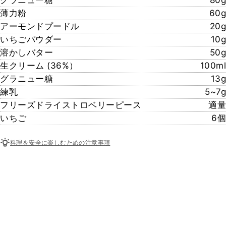
グラニュー糖
80g
薄力粉
60g
アーモンドプードル
20g
いちごパウダー
10g
溶かしバター
50g
生クリーム (36%）
100ml
グラニュー糖
13g
練乳
5~7g
フリーズドライストロベリーピース
適量
いちご
6個
料理を安全に楽しむための注意事項