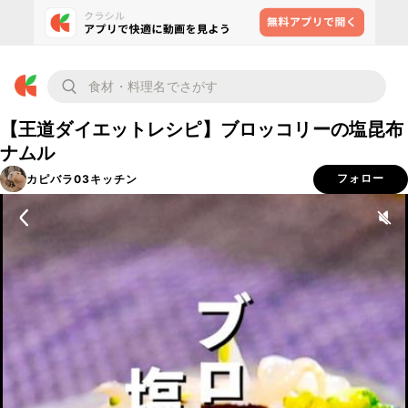
【王道ダイエットレシピ】ブロッコリーの塩昆布
ナムル
カピバラ03キッチン
フォロー