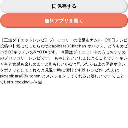
保存する
無料アプリを開く
【王道ダイエットレシピ】ブロッコリーの塩昆布ナムル 【毎日レシピ
投稿中】気になったら👉@capibara03kitchen オハッス、どうもカピ
バラ03キッチンのRYOTAです。 今回はダイエット中の方におすすめ
のブロッコリーレシピです。 もやしといいしょにとることでシャキシ
ャキと食感も楽しめますよ!! もしいいなと思ったら右上の保存ボタン
をポチッとしてくれると見返す時に便利です🙌 レシピ作った方は
@capibara03kitchen とメンションしてくれると嬉しいです てこと
でLet's cooking🍳🔪🎽