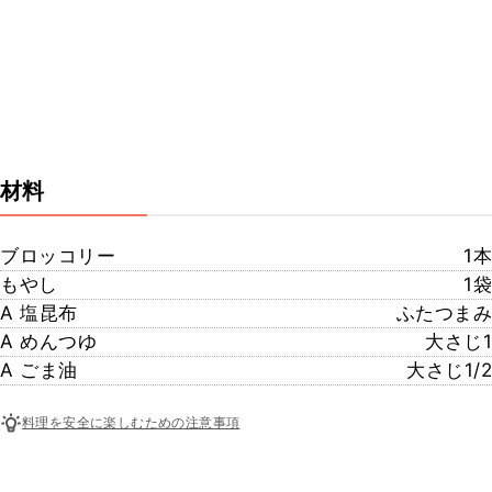
材料
ブロッコリー
1本
もやし
1袋
A 塩昆布
ふたつまみ
A めんつゆ
大さじ1
A ごま油
大さじ1/2
料理を安全に楽しむための注意事項