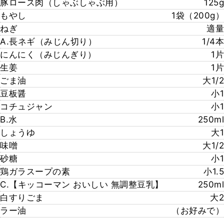
豚ロース肉（しゃぶしゃぶ用）
125g
もやし
1袋（200g）
ねぎ
適量
A.長ネギ（みじん切り）
1/4本
にんにく（みじんぎり）
1片
生姜
1片
ごま油
大1/2
豆板醤
小1
コチュジャン
小1
B.水
250ml
しょうゆ
大1
味噌
大1/2
砂糖
小1
鶏ガラスープの素
小1.5
C.【キッコーマン おいしい 無調整豆乳】
250ml
白すりごま
大2
ラー油
（お好みで）