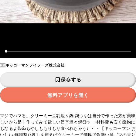
PR
キッコーマンソイフーズ株式会社
保存する
無料アプリを開く
マジでハマる。クリーミー豆乳坦々鍋 鍋つゆは自分で作った方が美味
しいから是非作ってみて欲しい旨辛坦々鍋😏✨ ・材料費も安く節約に
もなるよ👍👍もやしももりもり食べれちゃう♪ ・ ・【キッコーマン お
いしい 無調整豆乳】を使えばクリーミーで濃厚で旨辛い🫶ゴマの香り