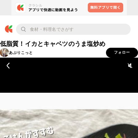
低脂質！イカとキャベツのうま塩炒め
あぷりこっと
フォロー