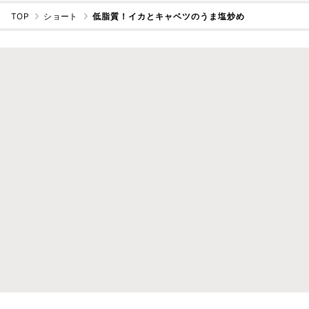
TOP
ショート
低脂質！イカとキャベツのうま塩炒め