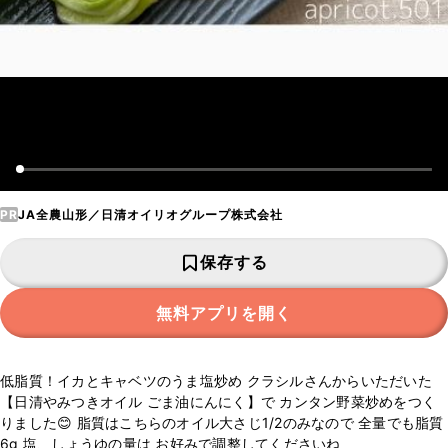
PR
JA全農山形／日清オイリオグループ株式会社
保存する
無料アプリを開く
低脂質！イカとキャベツのうま塩炒め クラシルさんからいただいた
【日清やみつきオイル ごま油にんにく】で カンタン野菜炒めをつく
りました😊 脂質はこちらのオイル大さじ1/2のみなので 全量でも脂質
6g 塩、しょうゆの量は お好みで調整してくださいね