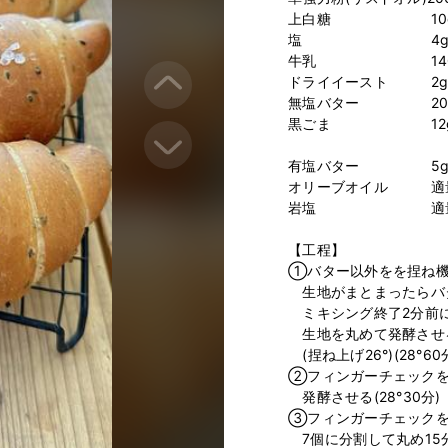
上白糖　　　　　　　10g
塩　　　　　　　　　4g
牛乳　　　　　　　　140
ドライイースト　　　2g

無塩バター　　　　　20g
黒ごま　　　　　　　12g
有塩バター　　　　　5g×
オリーブオイル　　　適量
岩塩　　　　　　　　適量
【工程】

①バター以外をを捏ね機
　生地がまとまったらバ
　ミキシング終了2分前に
　生地を丸めて発酵させる
　(捏ね上げ26°)(28°60
②フィンガーチェックを
　発酵させる(28°30分)

③フィンガーチェックを
　7個に分割して丸め15分