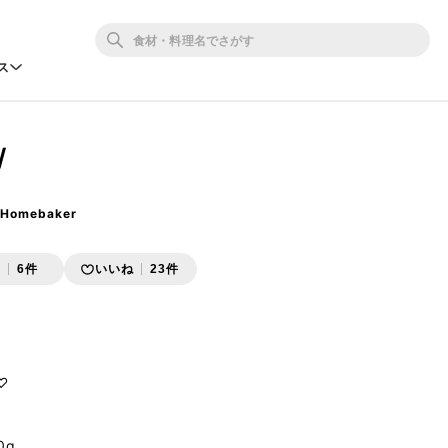
ス
/
 Homebaker
存
6件
いいね
23件


g
