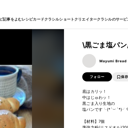
ピ
記事をよむ
レシピカード
クラシルショート
クリエイター
クラシルのサービ
\黒ごま塩パン
Mayumi Bread
フォロー
保
底はカリッ！

中はじゅわッ！

黒ごま入り生地の

塩パンです╰(*´︶`*)╯♡
【材料】7個

準強力粉(リスドオル)200