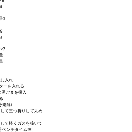




g





7





に入れ

ターを入れる

黒ごまを投入



分発酵)

して三つ折りして丸め

して軽くガスを抜いて

ベンチタイム💤
