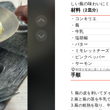
しい蕪の味わいにミ
材料
（2皿分）
・コンキリエ
・蕪
・牛乳
・塩胡椒
・バター
・ミモレットチーズ
・ピンクペッパー
・サーモン
料理を安全に楽しむため
手順
1. 蕪の皮を剥いて
2.蕪と蕪の茎を牛乳
3.蕪の粗熱を取り、