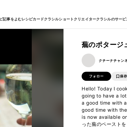
ピ
記事をよむ
レシピカード
クラシルショート
クリエイター
クラシルのサービ
蕪のポタージ
クチーナチャン
フォロー
保
Hello! Today I cook
going to have a lo
a good time with a
good time with the
is now available 
った蕪のペーストを