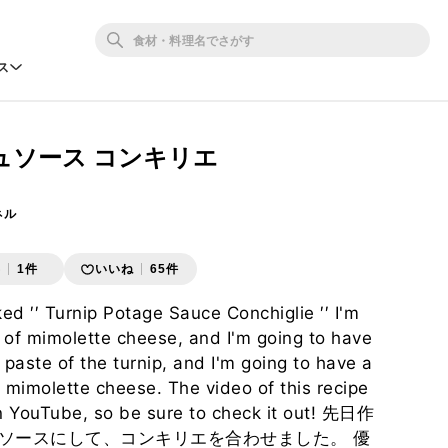
ス
ュソース コンキリエ
ネル
存
1件
いいね
65件
ed ′′ Turnip Potage Sauce Conchiglie ′′ I'm
t of mimolette cheese, and I'm going to have
 paste of the turnip, and I'm going to have a
 mimolette cheese. The video of this recipe
on YouTube, so be sure to check it out! 先日作
ソースにして、コンキリエを合わせました。 優