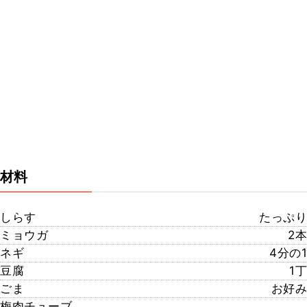
材料
しらす
たっぷり
ミョウガ
2本
ネギ
4分の1
豆腐
1丁
ごま
お好み
梅肉チューブ