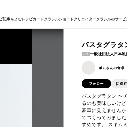
ピ
記事をよむ
レシピカード
クラシルショート
クリエイター
クラシルのサービ
パスタグラタ
一般社団法人日本乳
PR
ボムさんの食卓
フォロー
保
パスタグラタン 〜
るのも美味しいけど
豪華に見えませんか
てつくってみました
すめです。 スキム