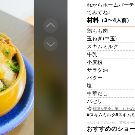
れからホームパーテ
てみてね♪
材料
（3〜4人前）
鶏もも肉
玉ねぎ(中玉)
スキムミルク
牛乳
小麦粉
サラダ油
バター
塩
中華だし
パセリ
料理を安全に楽しむため
#スキムミルク
#スキム
※みやすさのために書式を一
おすすめのショ