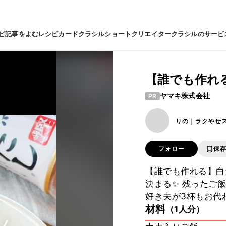
ピ
記事をよむ
レシピカード
クラシルショート
クリエイター
クラシルのサービ
【誰でも作れ
ヤマキ株式会社
PR
りの｜ラクやせ
フォロー
保
【誰でも作れる】白
決まる✨ 残ったご飯
好き夫が3杯もお代わ
材料
（1人分）