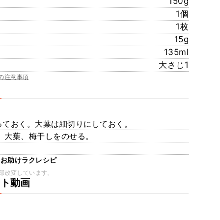
150g
1個
1枚
15g
135ml
大さじ1
の注意事項
割っておく。大葉は細切りにしておく。
種、大葉、梅干しをのせる。
。
しお助けラクレシピ
部改変しています。
ート動画