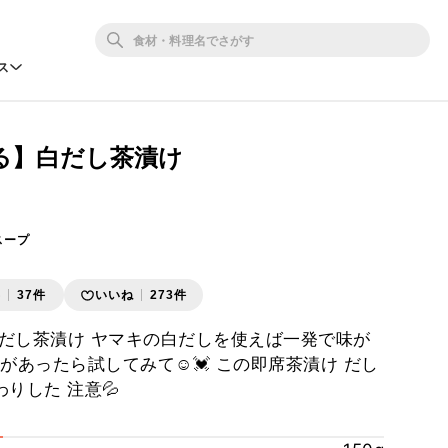
ス
る】白だし茶漬け
スープ
存
37件
いいね
273件
だし茶漬け ヤマキの白だしを使えば一発で味が
があったら試してみて☺️💓 この即席茶漬け だし
りした 注意💦