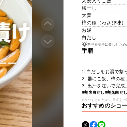
大麦入りご飯
梅干し
大葉
柿の種（わさび味）
お湯
白だし
料理を安全に楽しむため
手順
1. 白だしをお湯で
2. 器にご飯、柿の
3. 出汁を注いで完成
#割烹白だし
#割烹白だ
※みやすさのために書式を一
おすすめのショ