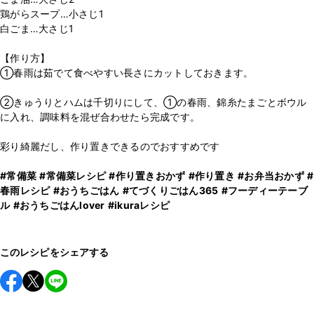
鶏がらスープ…小さじ1
白ごま…大さじ1
【作り方】
①春雨は茹でて食べやすい長さにカットしておきます。
②きゅうりとハムは千切りにして、①の春雨、錦糸たまごとボウル
に入れ、調味料を混ぜ合わせたら完成です。
彩り綺麗だし、作り置きできるのでおすすめです
#常備菜
#常備菜レシピ
#作り置きおかず
#作り置き
#お弁当おかず
#
春雨レシピ
#おうちごはん
#てづくりごはん365
#フーディーテーブ
ル
#おうちごはんlover
#ikuraレシピ
このレシピをシェアする