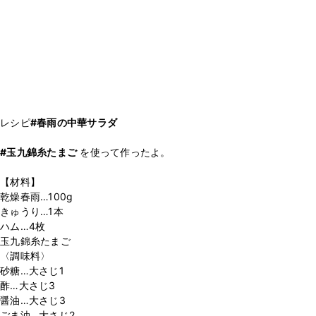
レシピ
#春雨の中華サラダ
#玉九錦糸たまご
を使って作ったよ。
【材料】
乾燥春雨…100g
きゅうり…1本
ハム…4枚
玉九錦糸たまご
〈調味料〉
砂糖…大さじ1
酢…大さじ3
醤油…大さじ3
ごま油…大さじ2