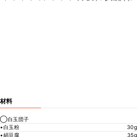
材料
◯白玉団子
•白玉粉
30g
•絹豆腐
35g