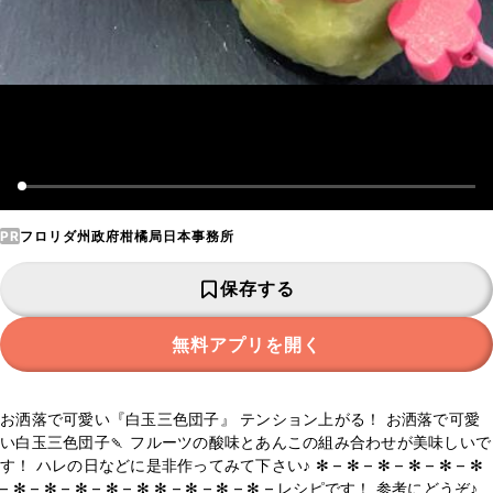
PR
フロリダ州政府柑橘局日本事務所
保存する
無料アプリを開く
お洒落で可愛い『白玉三色団子』 テンション上がる！ お洒落で可愛
い白玉三色団子🍡 フルーツの酸味とあんこの組み合わせが美味しいで
す！ ハレの日などに是非作ってみて下さい♪ ✻ – ✻ – ✻ – ✻ – ✻ – ✻
– ✻ – ✻ – ✻ – ✻ – ✻ ✻ – ✻ – ✻ – ✻ – レシピです！ 参考にどうぞ♪