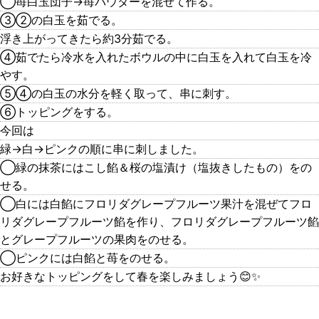
◯苺白玉団子→苺パウダーを混ぜて作る。
③②の白玉を茹でる。
浮き上がってきたら約3分茹でる。
④茹でたら冷水を入れたボウルの中に白玉を入れて白玉を冷
やす。
⑤④の白玉の水分を軽く取って、串に刺す。
⑥トッピングをする。
今回は
緑→白→ピンクの順に串に刺しました。
◯緑の抹茶にはこし餡＆桜の塩漬け（塩抜きしたもの）をの
せる。
◯白には白餡にフロリダグレープフルーツ果汁を混ぜてフロ
リダグレープフルーツ餡を作り、フロリダグレープフルーツ餡
とグレープフルーツの果肉をのせる。
◯ピンクには白餡と苺をのせる。
お好きなトッピングをして春を楽しみましょう😊✨