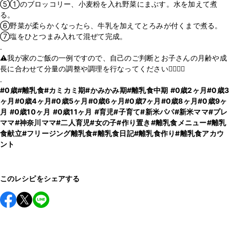
⑤①のブロッコリー、小麦粉を入れ野菜にまぶす。水を加えて煮
る。
⑥野菜が柔らかくなったら、牛乳を加えてとろみが付くまで煮る。
⑦塩をひとつまみ入れて混ぜて完成。
.
⚠️我が家のご飯の一例ですので、自己のご判断とお子さんの月齢や成
長に合わせて分量の調整や調理を行なってください🙇‍♂️🙇‍♀️
#0歳
#離乳食
#カミカミ期
#かみかみ期
#離乳食中期
#0歳2ヶ月
#0歳3
ヶ月
#0歳4ヶ月
#0歳5ヶ月
#0歳6ヶ月
#0歳7ヶ月
#0歳8ヶ月
#0歳9ヶ
月
#0歳10ヶ月
#0歳11ヶ月
#育児
#子育て
#新米パパ
#新米ママ
#プレ
ママ
#神奈川ママ
#二人育児
#女の子
#作り置き
#離乳食メニュー
#離乳
食献立
#フリージング離乳食
#離乳食日記
#離乳食作り
#離乳食アカウ
ント
このレシピをシェアする