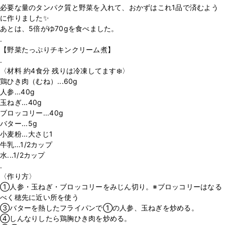
必要な量のタンパク質と野菜を入れて、おかずはこれ1品で済むよう
に作りました✨
あとは、5倍がゆ70gを食べました。
.
【野菜たっぷりチキンクリーム煮】
.
〈材料 約4食分 残りは冷凍してます❄️〉
鶏ひき肉（むね）...60g
人参...40g
玉ねぎ...40g
ブロッコリー...40g
バター...5g
小麦粉...大さじ1
牛乳...1/2カップ
水...1/2カップ
.
〈作り方〉
①人参・玉ねぎ・ブロッコリーをみじん切り。※ブロッコリーはなる
べく穂先に近い所を使う
③バターを熱したフライパンで①の人参、玉ねぎを炒める。
④しんなりしたら鶏胸ひき肉を炒める。