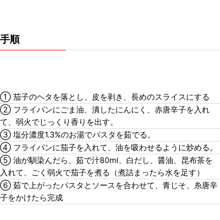
手順
① 茄子のヘタを落とし、皮を剥き、長めのスライスにする
② フライパンにごま油、潰したにんにく、赤唐辛子を入れ
て、弱火でじっくり香りを出す。
③ 塩分濃度1.3%のお湯でパスタを茹でる。
④ フライパンに茄子を入れて、油を吸わせるように炒める。
⑤ 油が馴染んだら、茹で汁80ml、白だし、醤油、昆布茶を
入れて、ごく弱火で茄子を煮る（煮詰まったら水を足す）
⑥ 茹で上がったパスタとソースを合わせて、青じそ、糸唐辛
子をかけたら完成