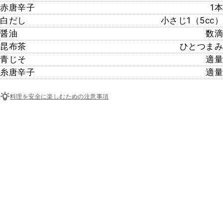
赤唐辛子
1本
白だし
小さじ1（5cc）
醤油
数滴
昆布茶
ひとつまみ
青じそ
適量
糸唐辛子
適量
料理を安全に楽しむための注意事項