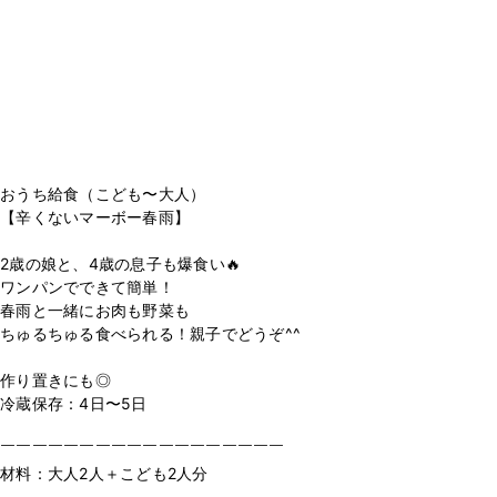
おうち給食（こども〜大人）
【辛くないマーボー春雨】
2歳の娘と、4歳の息子も爆食い🔥
ワンパンでできて簡単！
春雨と一緒にお肉も野菜も
ちゅるちゅる食べられる！親子でどうぞ^^
作り置きにも◎
冷蔵保存：4日〜5日
￣￣￣￣￣￣￣￣￣￣￣￣￣￣￣￣￣￣
材料：大人2人＋こども2人分