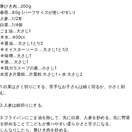
豚ひき肉...200g
春雨...80g (ハーフサイズが使いやすい)
人参...1/2本
白菜...1/4個
ごま油...大さじ1
☆水...400cc
☆醤油... 大さじ1と1/2
☆オイスターソース... 大さじ1と1/2
☆味噌...大さじ1
☆酒... 大さじ1
☆鶏ガラスープの素...小さじ1
水溶き片栗粉...片栗粉 大さじ1＋水 大さじ2
1.白菜はざく切りにする。苦手なお子さんは細く切るか、小さく刻
む。
2.人参は細切りにする。
3.フライパンにごま油を熱して、先に白菜、人参を炒める。先に野菜
を炒めることでこどもが食べやすい柔らかさと甘さになる。
しんなりしたら、豚ひき肉を炒める。