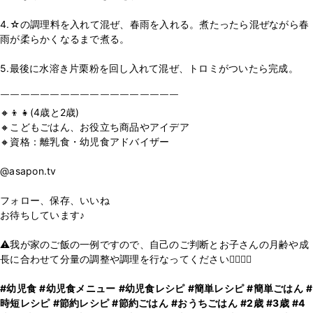
4.☆の調理料を入れて混ぜ、春雨を入れる。煮たったら混ぜながら春
雨が柔らかくなるまで煮る。
5.最後に水溶き片栗粉を回し入れて混ぜ、トロミがついたら完成。
￣￣￣￣￣￣￣￣￣￣￣￣￣￣￣￣￣￣
🔸👦👧(4歳と2歳)
🔸こどもごはん、お役立ち商品やアイデア
🔸資格：離乳食・幼児食アドバイザー⠀
@asapon.tv
⠀⠀
フォロー、保存、いいね
お待ちしています♪
⚠︎我が家のご飯の一例ですので、自己のご判断とお子さんの月齢や成
長に合わせて分量の調整や調理を行なってください🙇‍♂️🙇‍♀️
#幼児食
#幼児食メニュー
#幼児食レシピ
#簡単レシピ
#簡単ごはん
#
時短レシピ
#節約レシピ
#節約ごはん
#おうちごはん
#2歳
#3歳
#4