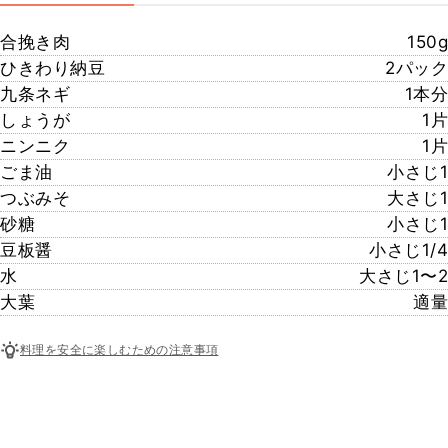
合挽き肉
150g
ひきわり納豆
2パック
九条ネギ
1本分
しょうが
1片
ニンニク
1片
ごま油
小さじ1
つぶみそ
大さじ1
砂糖
小さじ1
豆板醤
小さじ1/4
水
大さじ1〜2
大葉
適量
料理を安全に楽しむための注意事項