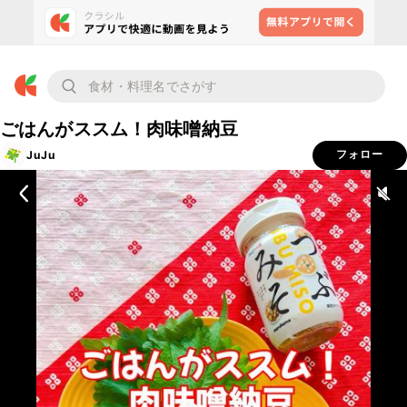
ごはんがススム！肉味噌納豆
JuJu
フォロー