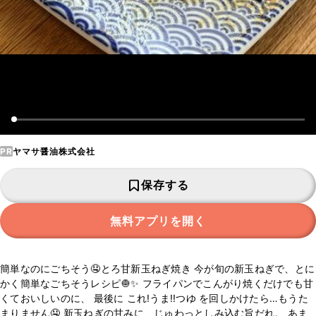
PR
ヤマサ醤油株式会社
保存する
無料アプリを開く
簡単なのにごちそう🤤とろ甘新玉ねぎ焼き 今が旬の新玉ねぎで、とに
かく簡単なごちそうレシピ🧅✨ フライパンでこんがり焼くだけでも甘
くておいしいのに、 最後に これ!うま!!つゆ を回しかけたら…もうた
まりません🤤 新玉ねぎの甘みに、じゅわっとしみ込む旨だれ。 あま