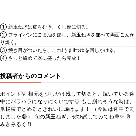
① 新玉ねぎは皮をむき、くし形に切る。
② フライパンにごま油を熱し、新玉ねぎを並べて両面こんが
り焼く。
③ 焼き目がついたら、これ!うま!!つゆを回しかける。
④ さっと絡めて器に盛ったら完成！
投稿者からのコメント
ポイント💡 根元を少しだけ残して切ると、焼いている途
中にバラバラになりにくいです◎ もし崩れそうな時は、
爪楊枝でとめるときれいに焼けます！ （今回は途中で刺
しました😂） 旬の新玉ねぎ、ぜひ試してみてね🧅✨ 🥛
みきみるく🥛