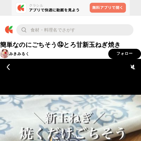
簡単なのにごちそう🤤とろ甘新玉ねぎ焼き
みきみるく
フォロー