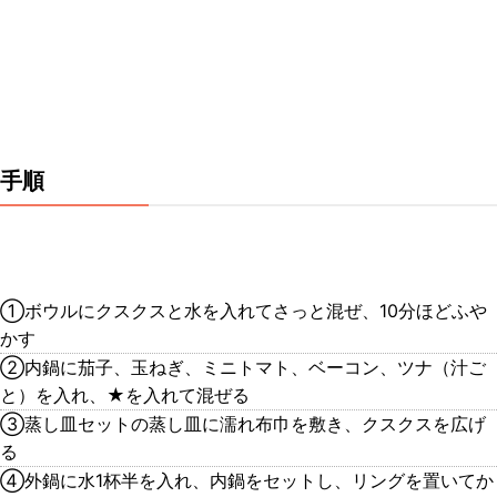
手順
①ボウルにクスクスと水を入れてさっと混ぜ、10分ほどふや
かす
②内鍋に茄子、玉ねぎ、ミニトマト、ベーコン、ツナ（汁ご
と）を入れ、★を入れて混ぜる
③蒸し皿セットの蒸し皿に濡れ布巾を敷き、クスクスを広げ
る
④外鍋に水1杯半を入れ、内鍋をセットし、リングを置いてか