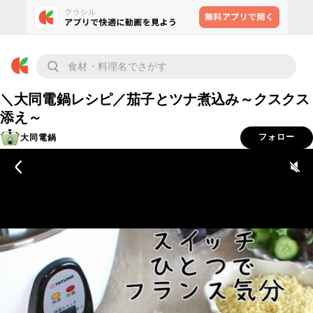
＼大同電鍋レシピ／茄子とツナ煮込み～クスクス
添え～
大同電鍋
フォロー