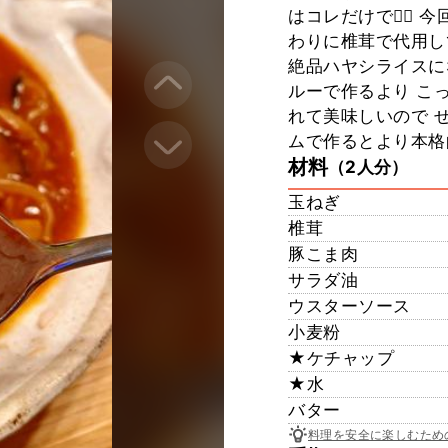
はコレだけで🙆‍♀
わりに椎茸で代用し
絶品ハヤシライスに
ルーで作るより こ
れて美味しいので ぜ
ムで作るとより本格
材料
（2人分）
玉ねぎ
椎茸
豚こま肉
サラダ油
ウスターソース
小麦粉
★ケチャップ
★水
バター
料理を安全に楽しむため