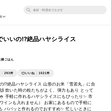
ス
でいいの⁉︎絶品ハヤシライス
主婦ごはん
存
293件
いいね
1021件
の⁉︎絶品ハヤシライス 山形のお米「雪若丸」に合
🙌 炊いた時の粒たちがよく、弾力もあり とって
🍚 手軽に作れるハヤシライスにもぴったり✨ 市
ワインも入れません） お家にあるもので手軽に
でも パパッと作れるのでおすすめ✨ 忙しいときに