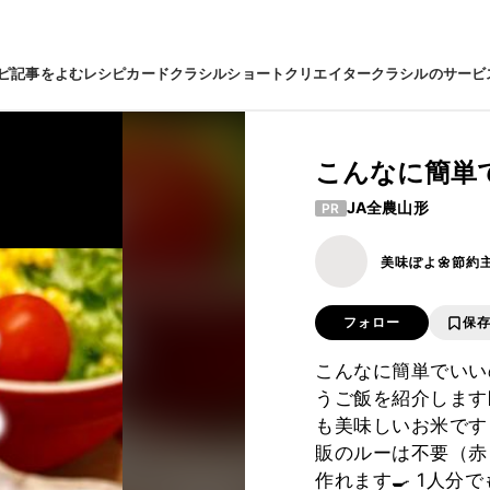
ピ
記事をよむ
レシピカード
クラシルショート
クリエイター
クラシルのサービ
こんなに簡単
JA全農山形
PR
美味ぽよ🌼節約
フォロー
保
こんなに簡単でいい
うご飯を紹介します
も美味しいお米です
販のルーは不要（赤
作れます🍳 1人分